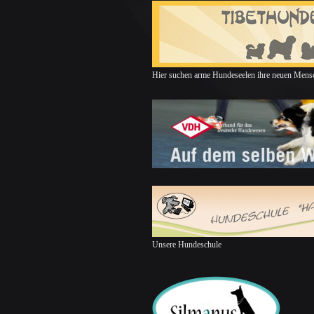
Hier suchen arme Hundeseelen ihre neuen Mensc
Unsere Hundeschule