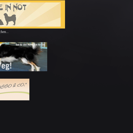
hen...