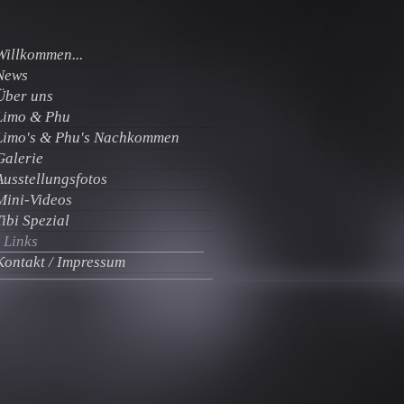
Willkommen...
News
Über uns
Limo & Phu
Limo's & Phu's Nachkommen
Galerie
Ausstellungsfotos
Mini-Videos
Tibi Spezial
Links
Kontakt / Impressum